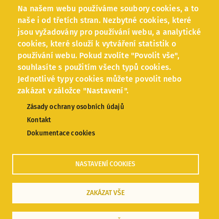
Zpracování osobních údajů
Na našem webu používáme soubory cookies, a to
naše i od třetích stran. Nezbytné cookies, které
jsou vyžadovány pro používání webu, a analytické
Facebook
cookies, které slouží k vytváření statistik o
používání webu. Pokud zvolíte "Povolit vše",
Instagram
souhlasíte s použitím všech typů cookies.
Jednotlivé typy cookies můžete povolit nebo
zakázat v záložce "Nastavení".
Zásady ochrany osobních údajů
Kontakt
Dokumentace cookies
© 2020 Podnikni to!
NASTAVENÍ COOKIES
Vytvořeno v
PuzzleWebs
ZAKÁZAT VŠE
Celonárodní podporu podnikavosti
budujeme pod záštitou Svazu měst a obcí
ČR.