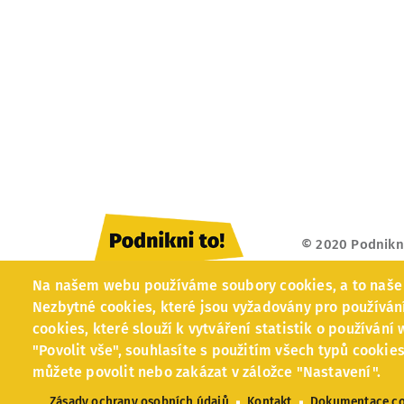
© 2020 Podnikni
Na našem webu používáme soubory cookies, a to naše i 
Celoná
Nezbytné cookies, které jsou vyžadovány pro používán
cookies, které slouží k vytváření statistik o používání
"Povolit vše", souhlasíte s použitím všech typů cookies
můžete povolit nebo zakázat v záložce "Nastavení".
Zásady ochrany osobních údajů
Kontakt
Dokumentace co