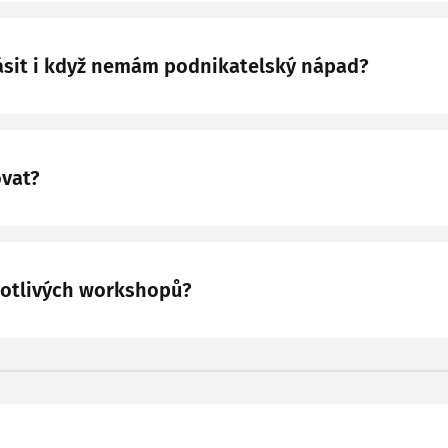
lásit i když nemám podnikatelský nápad?
ovat?
notlivých workshopů?