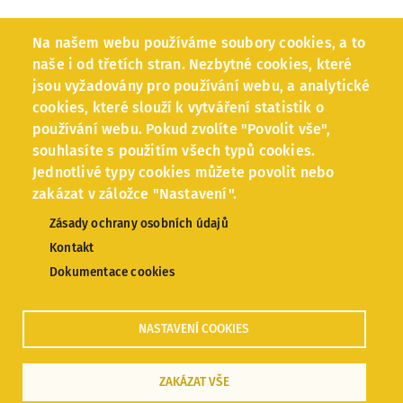
Zpracování osobních údajů
Na našem webu používáme soubory cookies, a to
naše i od třetích stran. Nezbytné cookies, které
jsou vyžadovány pro používání webu, a analytické
Facebook
cookies, které slouží k vytváření statistik o
používání webu. Pokud zvolíte "Povolit vše",
Instagram
souhlasíte s použitím všech typů cookies.
Jednotlivé typy cookies můžete povolit nebo
zakázat v záložce "Nastavení".
Zásady ochrany osobních údajů
Kontakt
Dokumentace cookies
© 2020 Podnikni to!
NASTAVENÍ COOKIES
Vytvořeno v
PuzzleWebs
ZAKÁZAT VŠE
Celonárodní podporu podnikavosti