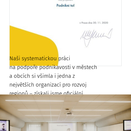
Naši systematickou práci
na podpoře podnikavosti v městech
a obcích si všimla i jedna z
největších organizací pro rozvoj
regionů – získali jsme oficiální
záštitu Svazu měst a obcí ČR
(SMOČR).