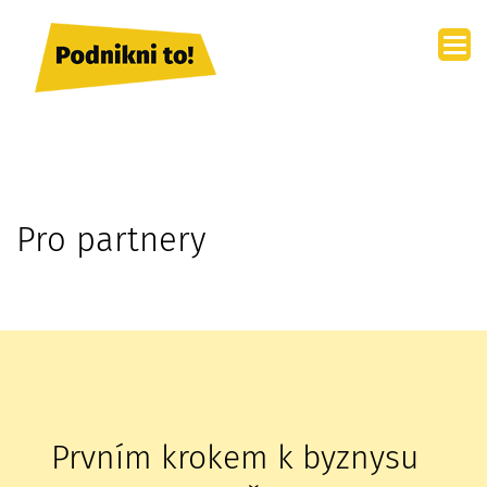
Přejít
k
hlavnímu
obsahu
Pro partnery
Prvním krokem k byznysu