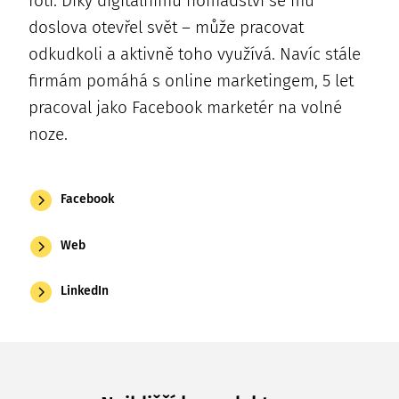
fotí. Díky digitálnímu nomádství se mu
doslova otevřel svět – může pracovat
odkudkoli a aktivně toho využívá. Navíc stále
firmám pomáhá s online marketingem, 5 let
pracoval jako Facebook marketér na volné
noze.
Facebook
Web
LinkedIn