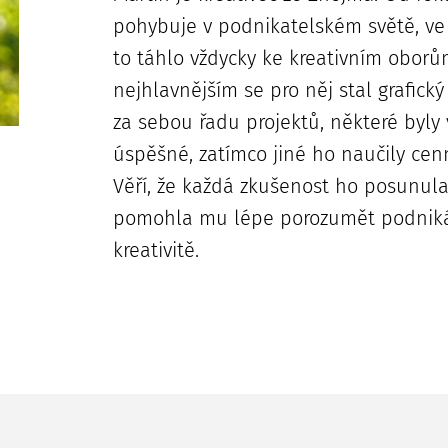
pohybuje v podnikatelském světě, ve
to táhlo vždycky ke kreativním oborů
nejhlavnějším se pro něj stal grafick
za sebou řadu projektů, některé byly
úspěšné, zatímco jiné ho naučily cen
Věří, že každá zkušenost ho posunula
pomohla mu lépe porozumět podniká
kreativitě.