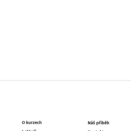
MENU
O kurzech
Náš příběh
PATIČKY