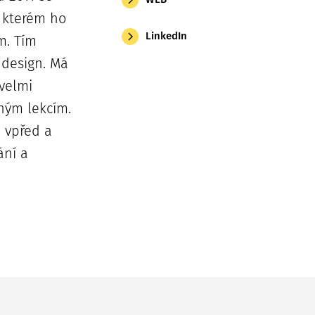
 kterém ho
LinkedIn
m. Tím
ý design. Má
 velmi
ným lekcím.
 vpřed a
ní a