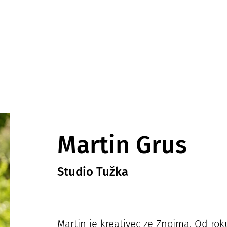
Přejít
k
hlavnímu
obsahu
Martin Grus
Studio Tužka
Martin je kreativec ze Znojma. Od rok